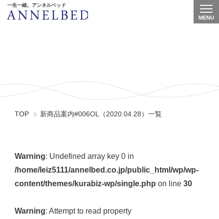
一生一緒。アンネルベッド
MENU
Togg
新商品案内
#006OL（2020.04.28）一覧
TOP
新商品案内#006OL（2020.04.28）一覧
Warning
: Undefined array key 0 in
/home/leiz5111/annelbed.co.jp/public_html/wp/wp-
content/themes/kurabiz-wp/single.php
on line
30
Warning
: Attempt to read property