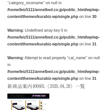
"category_nicename" on null in
/home/leiz5111/annelbed.co.jp/public_html/wp/wp-
content/themes/kurabiz-wp/single.php
on line
30
Warning
: Undefined array key 0 in
/home/leiz5111/annelbed.co.jp/public_html/wp/wp-
content/themes/kurabiz-wp/single.php
on line
31
Warning
: Attempt to read property "cat_name" on null
in
/home/leiz5111/annelbed.co.jp/public_html/wp/wp-
content/themes/kurabiz-wp/single.php
on line
31
新商品案内#006OL（2020.04.28）一覧