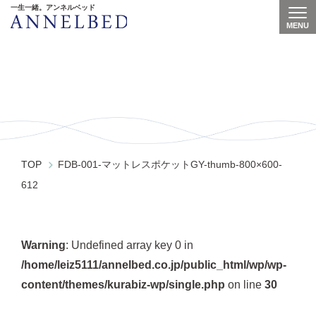
一生一緒。アンネルベッド
MENU
Togg
FDB-001-マットレスポケットGY-
thumb-800×600-612
TOP
FDB-001-マットレスポケットGY-thumb-800×600-
612
Warning
: Undefined array key 0 in
/home/leiz5111/annelbed.co.jp/public_html/wp/wp-
content/themes/kurabiz-wp/single.php
on line
30