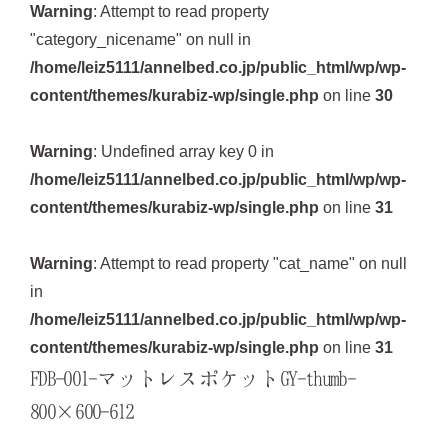
Warning
: Attempt to read property
"category_nicename" on null in
/home/leiz5111/annelbed.co.jp/public_html/wp/wp-
content/themes/kurabiz-wp/single.php
on line
30
Warning
: Undefined array key 0 in
/home/leiz5111/annelbed.co.jp/public_html/wp/wp-
content/themes/kurabiz-wp/single.php
on line
31
Warning
: Attempt to read property "cat_name" on null
in
/home/leiz5111/annelbed.co.jp/public_html/wp/wp-
content/themes/kurabiz-wp/single.php
on line
31
FDB-001-マットレスポケットGY-thumb-
800×600-612