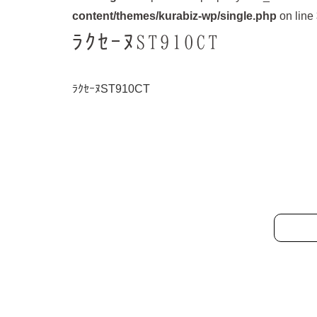
content/themes/kurabiz-wp/single.php
on line
ﾗｸｾｰﾇST910CT
ﾗｸｾｰﾇST910CT