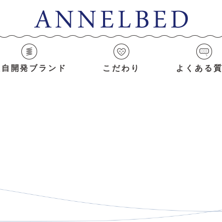
独自開発ブランド
こだわり
よくある
ﾗｸｾｰﾇST910CT