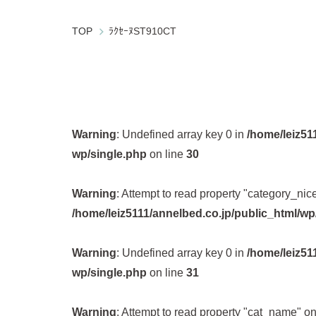
TOP
ﾗｸｾｰﾇST910CT
Warning
: Undefined array key 0 in
/home/leiz51
wp/single.php
on line
30
Warning
: Attempt to read property "category_nic
/home/leiz5111/annelbed.co.jp/public_html/w
Warning
: Undefined array key 0 in
/home/leiz51
wp/single.php
on line
31
Warning
: Attempt to read property "cat_name" on