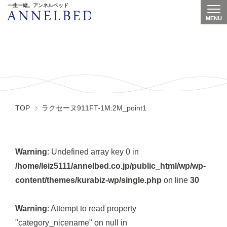
一生一緒。アンネルベッド
MENU
Togg
ラクセーヌ911FT-1M:2M_point1
TOP
ラクセーヌ911FT-1M:2M_point1
Warning
: Undefined array key 0 in
/home/leiz5111/annelbed.co.jp/public_html/wp/wp-
content/themes/kurabiz-wp/single.php
on line
30
Warning
: Attempt to read property
"category_nicename" on null in