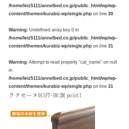
/home/leiz5111/annelbed.co.jp/public_html/wp/wp-
content/themes/kurabiz-wp/single.php
on line
30
Warning
: Undefined array key 0 in
/home/leiz5111/annelbed.co.jp/public_html/wp/wp-
content/themes/kurabiz-wp/single.php
on line
31
Warning
: Attempt to read property "cat_name" on null
in
/home/leiz5111/annelbed.co.jp/public_html/wp/wp-
content/themes/kurabiz-wp/single.php
on line
31
ラクセーヌ911FT-1M:2M_point1