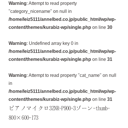
Warning
: Attempt to read property
"category_nicename" on null in
/home/leiz5111/annelbed.co.jp/public_html/wp/wp-
content/themes/kurabiz-wp/single.php
on line
30
Warning
: Undefined array key 0 in
/home/leiz5111/annelbed.co.jp/public_html/wp/wp-
content/themes/kurabiz-wp/single.php
on line
31
Warning
: Attempt to read property "cat_name" on null
in
/home/leiz5111/annelbed.co.jp/public_html/wp/wp-
content/themes/kurabiz-wp/single.php
on line
31
ピアノマイクロ3ZNR-P900-3ゾーン-thumb-
800×600-173