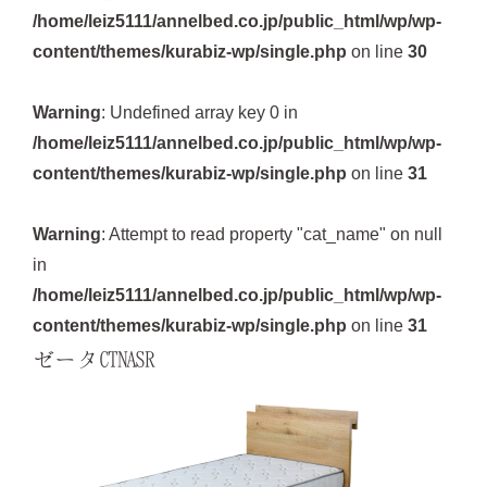
/home/leiz5111/annelbed.co.jp/public_html/wp/wp-
content/themes/kurabiz-wp/single.php
on line
30
Warning
: Undefined array key 0 in
/home/leiz5111/annelbed.co.jp/public_html/wp/wp-
content/themes/kurabiz-wp/single.php
on line
31
Warning
: Attempt to read property "cat_name" on null
in
/home/leiz5111/annelbed.co.jp/public_html/wp/wp-
content/themes/kurabiz-wp/single.php
on line
31
ゼータCTNASR