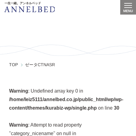
一生一緒。アンネルベッド
MENU
Togg
ゼータCTNASR
TOP
ゼータCTNASR
Warning
: Undefined array key 0 in
/home/leiz5111/annelbed.co.jp/public_html/wp/wp-
content/themes/kurabiz-wp/single.php
on line
30
Warning
: Attempt to read property
"category_nicename" on null in