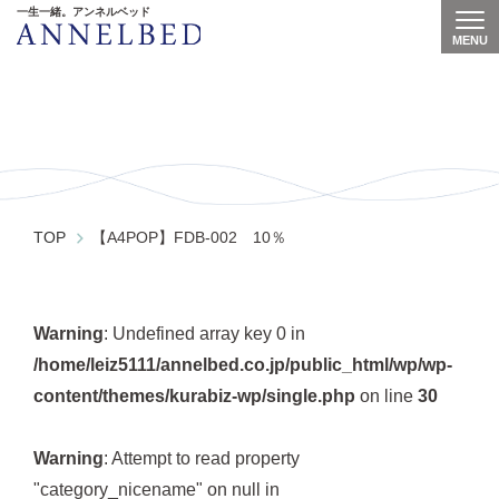
一生一緒。アンネルベッド
MENU
Togg
【A4POP】FDB-002 10％
TOP
【A4POP】FDB-002 10％
Warning
: Undefined array key 0 in
/home/leiz5111/annelbed.co.jp/public_html/wp/wp-
content/themes/kurabiz-wp/single.php
on line
30
Warning
: Attempt to read property
"category_nicename" on null in