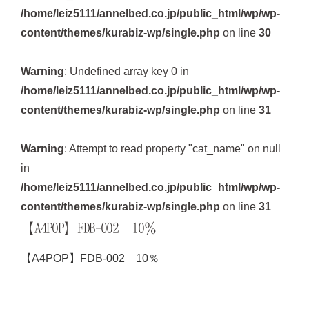
/home/leiz5111/annelbed.co.jp/public_html/wp/wp-
content/themes/kurabiz-wp/single.php
on line
30
Warning
: Undefined array key 0 in
/home/leiz5111/annelbed.co.jp/public_html/wp/wp-
content/themes/kurabiz-wp/single.php
on line
31
Warning
: Attempt to read property "cat_name" on null
in
/home/leiz5111/annelbed.co.jp/public_html/wp/wp-
content/themes/kurabiz-wp/single.php
on line
31
【A4POP】FDB-002 10％
【A4POP】FDB-002 10％
の記事一覧へ