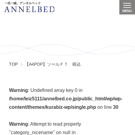
一生一緒。アンネルベッド
MENU
Togg
【A4POP】ソールＦＴ 税込
TOP
【A4POP】ソールＦＴ 税込
Warning
: Undefined array key 0 in
/home/leiz5111/annelbed.co.jp/public_html/wp/wp-
content/themes/kurabiz-wp/single.php
on line
30
Warning
: Attempt to read property
"category_nicename" on null in