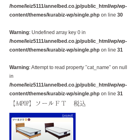
/home/leiz5111/annelbed.co.jp/public_html/wp/wp-
content/themes/kurabiz-wp/single.php
on line
30
Warning
: Undefined array key 0 in
/home/leiz5111/annelbed.co.jp/public_html/wp/wp-
content/themes/kurabiz-wp/single.php
on line
31
Warning
: Attempt to read property "cat_name" on null
in
/home/leiz5111/annelbed.co.jp/public_html/wp/wp-
content/themes/kurabiz-wp/single.php
on line
31
【A4POP】ソールＦＴ 税込