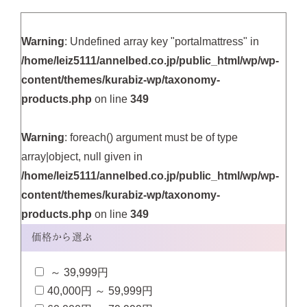
Warning
: Undefined array key "portalmattress" in
/home/leiz5111/annelbed.co.jp/public_html/wp/wp-
content/themes/kurabiz-wp/taxonomy-
products.php
on line
349
Warning
: foreach() argument must be of type
array|object, null given in
/home/leiz5111/annelbed.co.jp/public_html/wp/wp-
content/themes/kurabiz-wp/taxonomy-
products.php
on line
349
価格から選ぶ
～ 39,999円
40,000円 ～ 59,999円